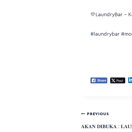
💛LaundryBar – K
#laundrybar
#mod
Post
Share
PREVIOUS
𝐀𝐊𝐀𝐍 𝐃𝐈𝐁𝐔𝐊𝐀 : 𝐋𝐀