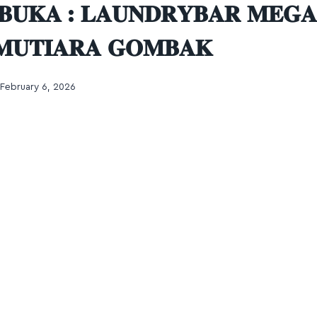
𝐁𝐔𝐊𝐀 : 𝐋𝐀𝐔𝐍𝐃𝐑𝐘𝐁𝐀𝐑 𝐌𝐄𝐆𝐀
𝐔𝐓𝐈𝐀𝐑𝐀 𝐆𝐎𝐌𝐁𝐀𝐊
February 6, 2026