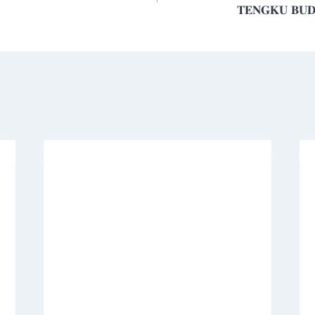
𝐓𝐄𝐍𝐆𝐊𝐔 𝐁𝐔𝐃