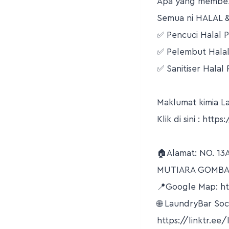
Apa yang membez
Semua ni HALAL &
✅ Pencuci Halal
✅ Pelembut Hal
✅ Sanitiser Hala
Maklumat kimia L
Klik di sini : http
🏠Alamat: NO. 1
MUTIARA GOMBAK
📍Google Map: h
🌐 LaundryBar Soc
https://linktr.ee