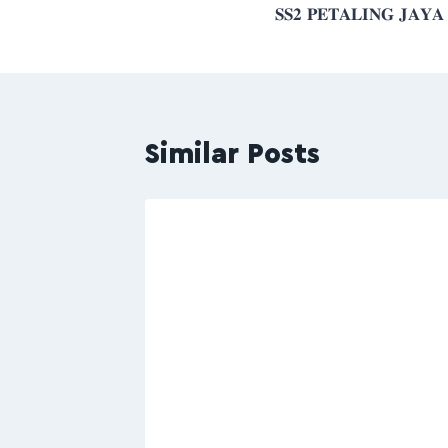
𝐒𝐒𝟐 𝐏𝐄𝐓𝐀𝐋𝐈𝐍𝐆 𝐉𝐀𝐘𝐀
Similar Posts