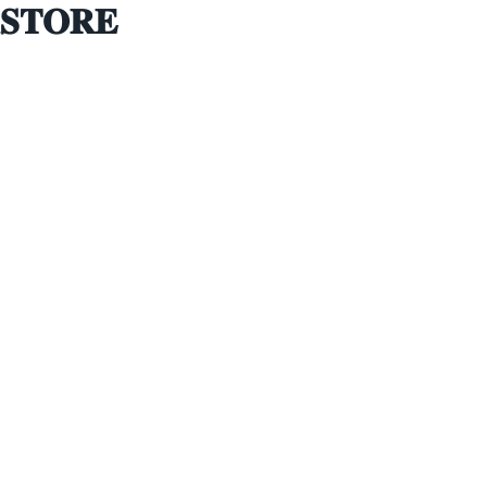
𝐒𝐓𝐎𝐑𝐄