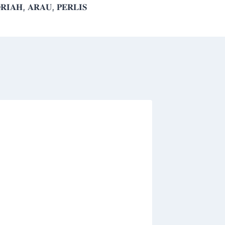
𝐑𝐈𝐀𝐇, 𝐀𝐑𝐀𝐔, 𝐏𝐄𝐑𝐋𝐈𝐒