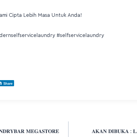
ami Cipta Lebih Masa Untuk Anda!
ernselfservicelaundry
#selfservicelaundry
Share
𝐍𝐃𝐑𝐘𝐁𝐀𝐑 𝐌𝐄𝐆𝐀𝐒𝐓𝐎𝐑𝐄
𝐀𝐊𝐀𝐍 𝐃𝐈𝐁𝐔𝐊𝐀 : 