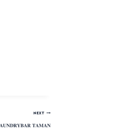
NEXT
𝐀𝐔𝐍𝐃𝐑𝐘𝐁𝐀𝐑 𝐓𝐀𝐌𝐀𝐍