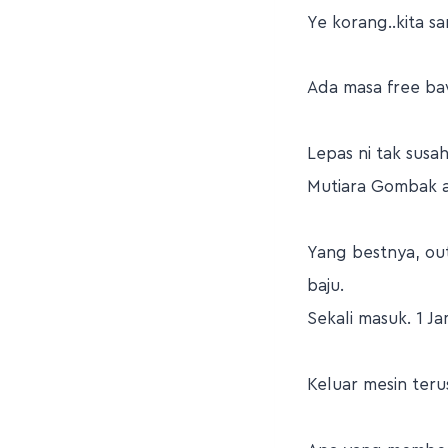
Ye korang..kita s
Ada masa free baw
Lepas ni tak sus
Mutiara Gombak ak
Yang bestnya, out
baju.
Sekali masuk. 1 J
Keluar mesin teru