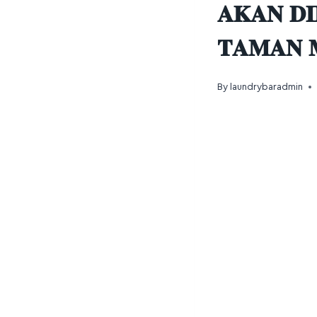
𝐀𝐊𝐀𝐍 𝐃
𝐓𝐀𝐌𝐀𝐍 
By
laundrybaradmin