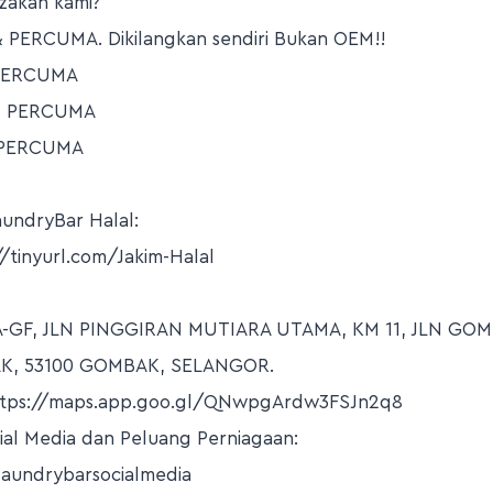
akan kami?
 PERCUMA. Dikilangkan sendiri Bukan OEM!!
 PERCUMA
al PERCUMA
l PERCUMA
aundryBar Halal:
s://tinyurl.com/Jakim-Halal
3A-GF, JLN PINGGIRAN MUTIARA UTAMA, KM 11, JLN GO
, 53100 GOMBAK, SELANGOR.
ttps://maps.app.goo.gl/QNwpgArdw3FSJn2q8
ial Media dan Peluang Perniagaan:
/laundrybarsocialmedia