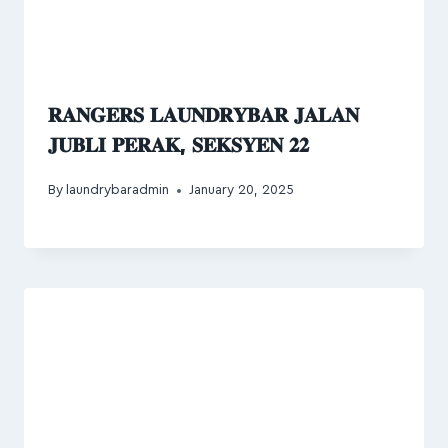
𝐑𝐀𝐍𝐆𝐄𝐑𝐒 𝐋𝐀𝐔𝐍𝐃𝐑𝐘𝐁𝐀𝐑 𝐉𝐀𝐋𝐀𝐍
𝐉𝐔𝐁𝐋𝐈 𝐏𝐄𝐑𝐀𝐊, 𝐒𝐄𝐊𝐒𝐘𝐄𝐍 𝟐𝟐
By
laundrybaradmin
January 20, 2025