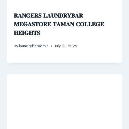
𝐑𝐀𝐍𝐆𝐄𝐑𝐒 𝐋𝐀𝐔𝐍𝐃𝐑𝐘𝐁𝐀𝐑
𝐌𝐄𝐆𝐀𝐒𝐓𝐎𝐑𝐄 𝐓𝐀𝐌𝐀𝐍 𝐂𝐎𝐋𝐋𝐄𝐆𝐄
𝐇𝐄𝐈𝐆𝐇𝐓𝐒
By
laundrybaradmin
July 31, 2025