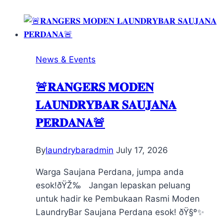
News & Events
🚨𝐑𝐀𝐍𝐆𝐄𝐑𝐒 𝐌𝐎𝐃𝐄𝐍
𝐋𝐀𝐔𝐍𝐃𝐑𝐘𝐁𝐀𝐑 𝐒𝐀𝐔𝐉𝐀𝐍𝐀
𝐏𝐄𝐑𝐃𝐀𝐍𝐀🚨
By
laundrybaradmin
July 17, 2026
Warga Saujana Perdana, jumpa anda
esok!ðŸŽ‰ Jangan lepaskan peluang
untuk hadir ke Pembukaan Rasmi Moden
LaundryBar Saujana Perdana esok! ðŸ§º✨