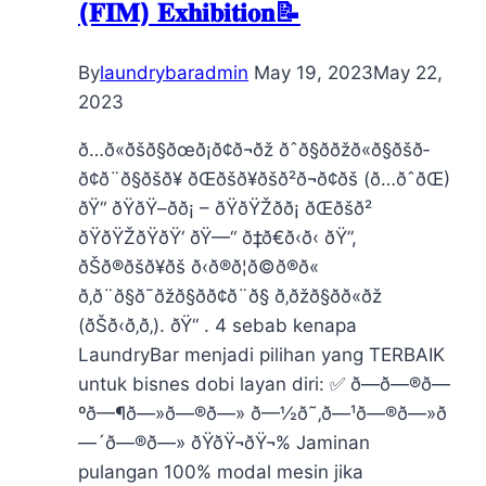
(𝐅𝐈𝐌) 𝐄𝐱𝐡𝐢𝐛𝐢𝐭𝐢𝐨𝐧📝
By
laundrybaradmin
May 19, 2023
May 22,
2023
ð…ð«ðšð§ðœð¡ð¢ð¬ðž ðˆð§ð­ðžð«ð§ðšð­
ð¢ð¨ð§ðšð¥ ðŒðšð¥ðšð²ð¬ð¢ðš (ð…ðˆðŒ)
ðŸ“ ðŸðŸ–ð­ð¡ – ðŸðŸŽð­ð¡ ðŒðšð²
ðŸðŸŽðŸðŸ‘ ðŸ—“️ ð‡ð€ð‹ð‹ ðŸ”,
ðŠð®ðšð¥ðš ð‹ð®ð¦ð©ð®ð«
ð‚ð¨ð§ð¯ðžð§ð­ð¢ð¨ð§ ð‚ðžð§ð­ð«ðž
(ðŠð‹ð‚ð‚). ðŸ“ . 4 sebab kenapa
LaundryBar menjadi pilihan yang TERBAIK
untuk bisnes dobi layan diri:​ ✅ ð—ð—®ð—
ºð—¶ð—»ð—®ð—» ð—½ð˜‚ð—¹ð—®ð—»ð
—´ð—®ð—» ðŸ­ðŸ¬ðŸ¬%​ Jaminan
pulangan 100% modal mesin jika