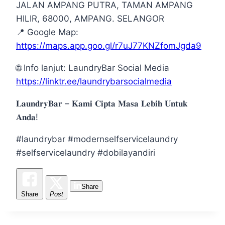
JALAN AMPANG PUTRA, TAMAN AMPANG
HILIR, 68000, AMPANG. SELANGOR
📍 Google Map:
https://maps.app.goo.gl/r7uJ77KNZfomJgda9
🌐 Info lanjut: LaundryBar Social Media
https://linktr.ee/laundrybarsocialmedia
𝐋𝐚𝐮𝐧𝐝𝐫𝐲𝐁𝐚𝐫 – 𝐊𝐚𝐦𝐢 𝐂𝐢𝐩𝐭𝐚 𝐌𝐚𝐬𝐚 𝐋𝐞𝐛𝐢𝐡 𝐔𝐧𝐭𝐮𝐤
𝐀𝐧𝐝𝐚!
#laundrybar
#modernselfservicelaundry
#selfservicelaundry
#dobilayandiri
Share
Share
Post