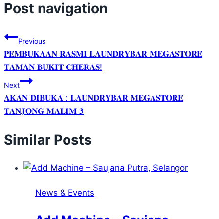
Post navigation
Previous
𝐏𝐄𝐌𝐁𝐔𝐊𝐀𝐀𝐍 𝐑𝐀𝐒𝐌𝐈 𝐋𝐀𝐔𝐍𝐃𝐑𝐘𝐁𝐀𝐑 𝐌𝐄𝐆𝐀𝐒𝐓𝐎𝐑𝐄
𝐓𝐀𝐌𝐀𝐍 𝐁𝐔𝐊𝐈𝐓 𝐂𝐇𝐄𝐑𝐀𝐒!
Next
𝐀𝐊𝐀𝐍 𝐃𝐈𝐁𝐔𝐊𝐀 : 𝐋𝐀𝐔𝐍𝐃𝐑𝐘𝐁𝐀𝐑 𝐌𝐄𝐆𝐀𝐒𝐓𝐎𝐑𝐄
𝐓𝐀𝐍𝐉𝐎𝐍𝐆 𝐌𝐀𝐋𝐈𝐌 𝟑
Similar Posts
News & Events