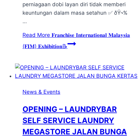
perniagaan dobi layan diri tidak memberi
keuntungan dalam masa setahun​ ✅ ðŸ¬%
…
Read More
𝐅𝐫𝐚𝐧𝐜𝐡𝐢𝐬𝐞 𝐈𝐧𝐭𝐞𝐫𝐧𝐚𝐭𝐢𝐨𝐧𝐚𝐥 𝐌𝐚𝐥𝐚𝐲𝐬𝐢𝐚
(𝐅𝐈𝐌) 𝐄𝐱𝐡𝐢𝐛𝐢𝐭𝐢𝐨𝐧📝
News & Events
OPENING – LAUNDRYBAR
SELF SERVICE LAUNDRY
MEGASTORE JALAN BUNGA