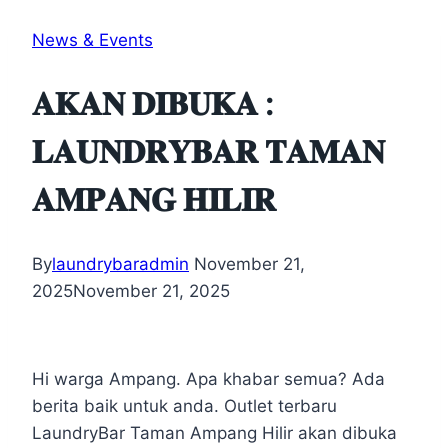
News & Events
𝐀𝐊𝐀𝐍 𝐃𝐈𝐁𝐔𝐊𝐀 :
𝐋𝐀𝐔𝐍𝐃𝐑𝐘𝐁𝐀𝐑 𝐓𝐀𝐌𝐀𝐍
𝐀𝐌𝐏𝐀𝐍𝐆 𝐇𝐈𝐋𝐈𝐑
By
laundrybaradmin
November 21,
2025
November 21, 2025
Hi warga Ampang. Apa khabar semua? Ada
berita baik untuk anda. Outlet terbaru
LaundryBar Taman Ampang Hilir akan dibuka