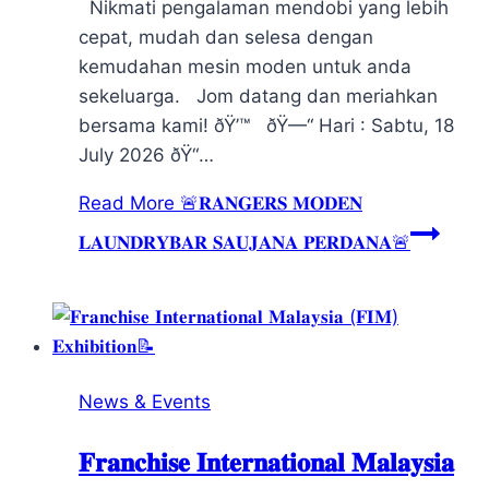
Nikmati pengalaman mendobi yang lebih
cepat, mudah dan selesa dengan
kemudahan mesin moden untuk anda
sekeluarga. Jom datang dan meriahkan
bersama kami! ðŸ’™ ðŸ—“ Hari : Sabtu, 18
July 2026 ðŸ“…
Read More
🚨𝐑𝐀𝐍𝐆𝐄𝐑𝐒 𝐌𝐎𝐃𝐄𝐍
𝐋𝐀𝐔𝐍𝐃𝐑𝐘𝐁𝐀𝐑 𝐒𝐀𝐔𝐉𝐀𝐍𝐀 𝐏𝐄𝐑𝐃𝐀𝐍𝐀🚨
News & Events
𝐅𝐫𝐚𝐧𝐜𝐡𝐢𝐬𝐞 𝐈𝐧𝐭𝐞𝐫𝐧𝐚𝐭𝐢𝐨𝐧𝐚𝐥 𝐌𝐚𝐥𝐚𝐲𝐬𝐢𝐚